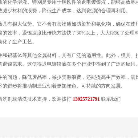
除的化学溶液。特别是专用于钢铁件的退电镀镍液，能够高效地
效减少材料的浪费，降低生产成本，达到资源的合理再利用。
液具有很大优势。它不含有害物质如防染盐和氰化物，确保在使
镍的效率，退镍速度比传统方法快了
30%以上，大大缩短了处理
简化了生产工艺。
件和铝基体等其他金属材料，具有广泛的适用性。此外，模具、
的退镍需求。这使得退电镀镍液在多个行业中得到了广泛的应用
件的问题，降低废品率，减少资源浪费，还能提高生产效率，满
术的进步将推动制造业朝着更加绿色、可持续的方向发展。
清洗剂或清洗技术支持，欢迎拨打
13925721791
联系我们