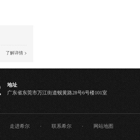
了解详情 >
地址
广东省东莞市万江街道蚬黄路28号6号楼101室
走进希尔
·
联系希尔
·
网站地图