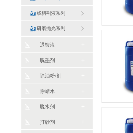
线切割液系列
研磨抛光系列
退镀液
脱墨剂
除油粉/剂
除蜡水
脱水剂
打砂剂