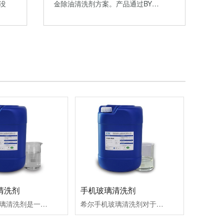
没
金除油清洗剂方案。产品通过BY…
清洗剂
手机玻璃清洗剂
希尔光学玻璃清洗剂是一种水基环保清洗剂，对于玻璃蚀刻、CNC、精雕、强化、钢化、丝印、研磨、抛光、镀膜前后等均可清洗，主要是洗玻璃上的切削液、硝酸钾、抛光粉/液、油墨、沥青、水垢、水印、灰尘、白点、霉点、指纹等各种脏污，以及平磨后的研磨粉与玻璃粉等，清洗良率达99.99%以上，洁净度高，不发蒙。应用领域：适用各种光学玻璃、光学零部件、石英玻璃、微晶玻璃、发电玻璃、导电玻璃、lcd与led、玻璃盖板、蓝宝石、镜片等。
希尔手机玻璃清洗剂对于玻璃蚀刻、精雕后、强化前后、钢化后、丝印后、平磨后、镀膜前后等工序均可清洗，主要是清洗玻璃上的切削液、硝酸钾、抛光粉/液、油墨、灰尘、霉点、指纹，以及研磨粉以及玻璃粉等脏污，清洗良率高达99.99%以上，洁净能力强、成本低，是一款环保、水基型玻璃清洗剂产品！应用领域：适用各种光学玻璃、手机玻璃盖板、LCD、光学镜片、蓝宝石、ITO玻璃、镜头、镜片、摄像头，触摸屏、液晶玻璃等产品。