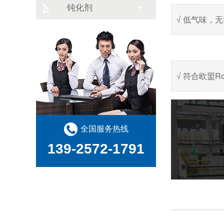
钝化剂
√ 低气味，
√ 符合欧盟R
全国服务热线
139-2572-1791