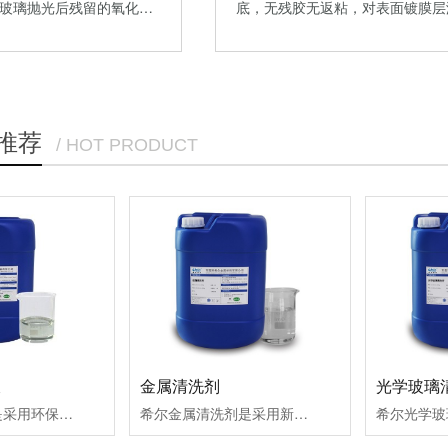
玻璃抛光后残留的氧化…
底，无残胶无返粘，对表面镀膜层
有…
推荐
/ HOT PRODUCT
液
金属清洗剂
光学玻璃
不锈钢钝化液是采用环保有机酸、中间体助剂、缓蚀剂及促进剂化合而成，不含酸蚀成份，无毒无味、常温使用，符合当今环保RoHS标准，可有效保证钝化过程中不会破坏工件原色泽、不改变工件尺寸，并大大提高不锈钢工件抗盐雾性能。应用领域：适用201、301、304、303、316、410、420、430、630、409、663、420F、430F、443等不锈钢件的钝化防锈耐盐雾处理。
希尔金属清洗剂是采用新配方工艺精制，具有良好的剥离、溶解有色金属表面氧化物和油脂的能力，且使用方便安全，对大部份金属材料和饰面都没有影响，具有良好的缓蚀性，是有色金属制品消除油渍蜡垢、斑点之理想清洗剂。应用领域：广泛适用新能源汽车、手机产业、机器人、家电、钟表、航空航天、医疗器械、五金制品等行业工件表面清洗机加工油污油脂、抛光蜡与氧化物，效果较好。