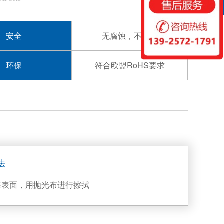
扫一扫
安全
无腐蚀，不伤手
环保
符合欧盟RoHS要求
法
在表面，用抛光布进行擦拭