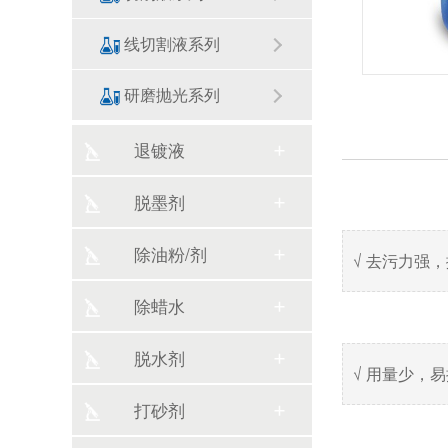
线切割液系列
研磨抛光系列
退镀液
脱墨剂
除油粉/剂
√ 去污力强
除蜡水
脱水剂
√ 用量少，
打砂剂